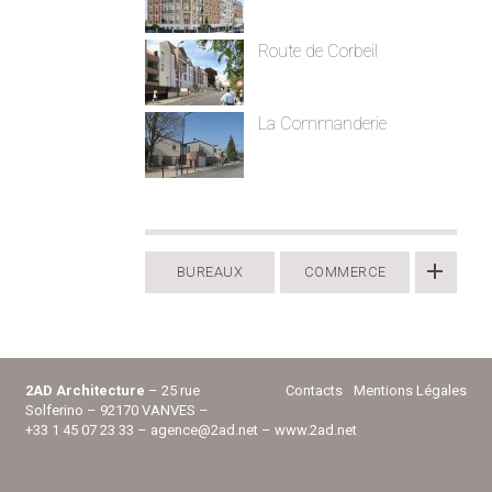
Route de Corbeil
La Commanderie
BUREAUX
COMMERCE
2AD Architecture
– 25 rue
Contacts
Mentions Légales
Solferino – 92170 VANVES –
+33 1 45 07 23 33 –
agence@2ad.net
–
www.2ad.net