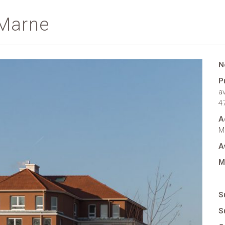
 Marne
N
P
a
4
A
M
A
M
S
S