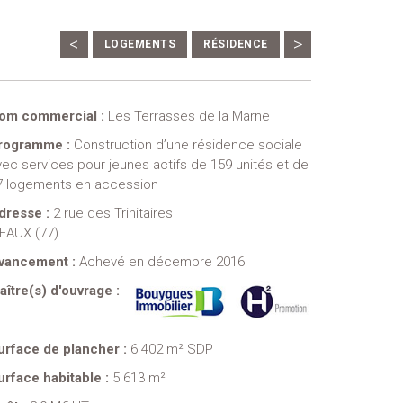
<
>
LOGEMENTS
RÉSIDENCE
om commercial :
Les Terrasses de la Marne
rogramme :
Construction d’une résidence sociale
vec services pour jeunes actifs de 159 unités et de
7 logements en accession
dresse :
2 rue des Trinitaires
EAUX (77)
vancement :
Achevé en décembre 2016
aître(s) d'ouvrage :
urface de plancher :
6 402 m² SDP
urface habitable :
5 613 m²