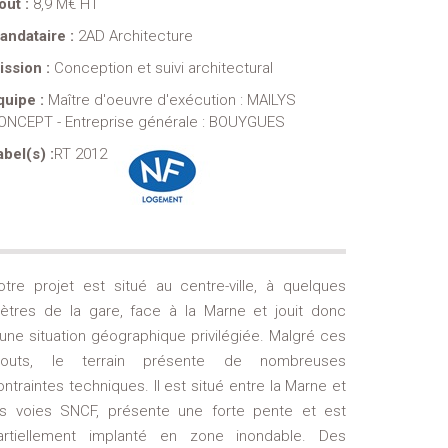
oût :
8,9 M€ HT
andataire :
2AD Architecture
ission :
Conception et suivi architectural
quipe :
Maître d'oeuvre d'exécution : MAILYS
ONCEPT - Entreprise générale : BOUYGUES
abel(s) :
RT 2012
otre projet est situé au centre-ville, à quelques
ètres de la gare, face à la Marne et jouit donc
’une situation géographique privilégiée. Malgré ces
touts, le terrain présente de nombreuses
ontraintes techniques. Il est situé entre la Marne et
es voies SNCF, présente une forte pente et est
artiellement implanté en zone inondable. Des