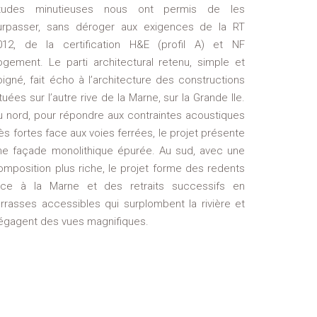
tudes minutieuses nous ont permis de les
urpasser, sans déroger aux exigences de la RT
012, de la certification H&E (profil A) et NF
ogement. Le parti architectural retenu, simple et
oigné, fait écho à l’architecture des constructions
ituées sur l’autre rive de la Marne, sur la Grande Ile.
u nord, pour répondre aux contraintes acoustiques
rès fortes face aux voies ferrées, le projet présente
ne façade monolithique épurée. Au sud, avec une
omposition plus riche, le projet forme des redents
ace à la Marne et des retraits successifs en
errasses accessibles qui surplombent la rivière et
égagent des vues magnifiques.