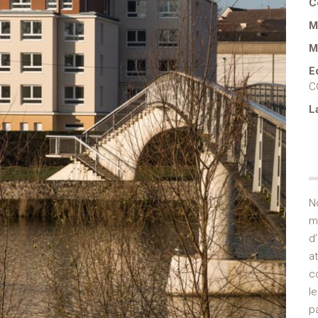
C
M
M
E
C
L
N
m
d
a
c
l
p