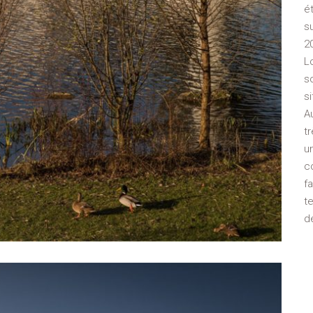
é
s
2
L
s
s
A
t
u
c
f
t
d