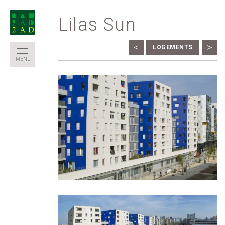
Lilas Sun
<
>
LOGEMENTS
MENU